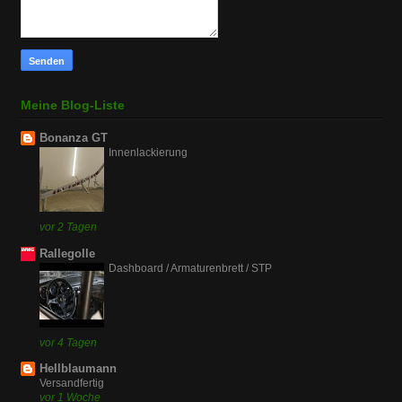
Meine Blog-Liste
Bonanza GT
Innenlackierung
vor 2 Tagen
Rallegolle
Dashboard / Armaturenbrett / STP
vor 4 Tagen
Hellblaumann
Versandfertig
vor 1 Woche