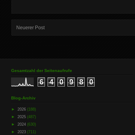
Neuerer Post
Gesamtzahl der Seitenaufrufe
6
4
0
9
8
0
Blog-Archiv
►
2026
(188)
►
2025
(487)
►
2024
(630)
►
2023
(711)